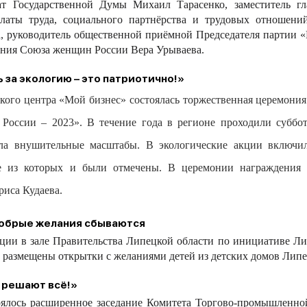
ат Государственной Думы Михаил Тарасенко, заместитель г
платы труда, социального партнёрства и трудовых отношен
, руководитель общественной приёмной Председателя партии «
ения Союза женщин России Вера Урываева.
 за экологию – это патриотично!»
цкого центра «Мой бизнес»
состояла
сь
торжественная
церемония
я России – 2023». В течение года в регионе проходили суб
ла внушит
ельные масштабы. В экологические
акци
и включи
е из которы
х
и были отмечены. В церемонии награждени
я
ариса
Кудаева
.
добрые желания сбываются
в зале Правительства Липецкой области по инициативе Липе
 размещены открытки с желаниями детей из детских домов Липе
 решают всё!»
ось расширенное заседание Комитета Торгово-промышленной