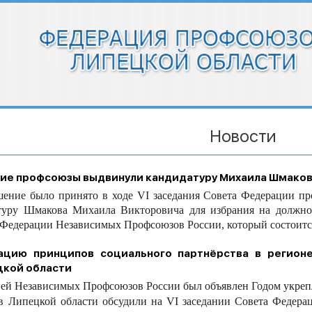
Новости
ие профсоюзы выдвинули кандидатуру Михаила Шмаков
шение было принято в ходе
VI
заседания Совета Федерации пр
туру Шмакова Михаила Викторовича для избрания на должно
 Федерации Независимых Профсоюзов России, который состоится
ацию принципов социального партнёрства в регион
кой области
 Независимых Профсоюзов России был объявлен Годом укрепле
в Липецкой области обсудили на VI заседании Совета Федер