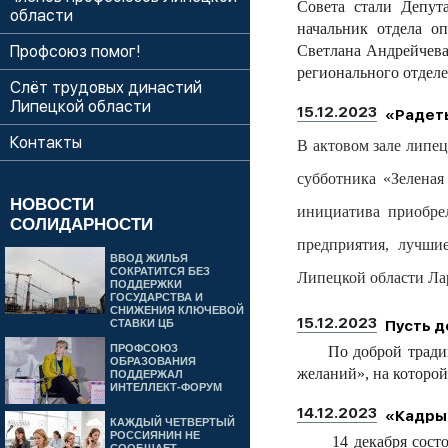
Совета стали Депут
области
начальник отдела о
Профсоюз помог!
Светлана Андрейчева
регионального отдел
Слёт трудовых династий
Липецкой области
15.12.2023
«Радеть
Контакты
В актовом зале липе
субботника «Зелена
НОВОСТИ
инициатива приобре
СОЛИДАРНОСТИ
предприятия, лучши
ВВОД ЖИЛЬЯ
СОКРАТИТСЯ БЕЗ
Липецкой области Л
ПОДДЕРЖКИ
ГОСУДАРСТВА И
СНИЖЕНИЯ КЛЮЧЕВОЙ
15.12.2023
СТАВКИ ЦБ
Пусть 
ПРОФСОЮЗ
По доброй традиции 
ОБРАЗОВАНИЯ
желаний», на которой
ПОДДЕРЖАЛ
ИНТЕЛЛЕКТ-ФОРУМ
14.12.2023
«Кадры
КАЖДЫЙ ЧЕТВЕРТЫЙ
РОССИЯНИН НЕ
14 декабря состоял