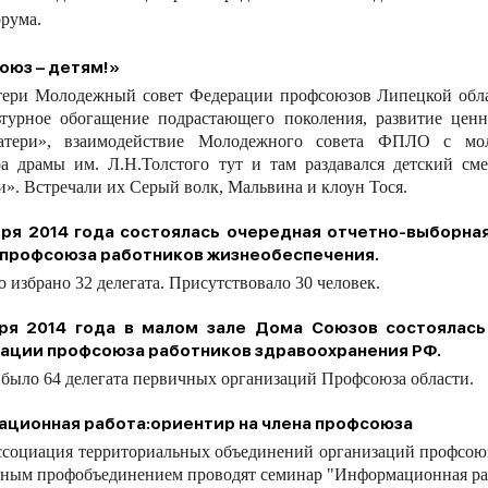
рума.
оюз – детям!»
атери Молодежный совет Федерации профсоюзов Липецкой обл
урное обогащение подрастающего поколения, развитие ценн
атери», взаимодействие Молодежного совета ФПЛО с м
ра драмы им. Л.Н.Толстого тут и там раздавался детский с
». Встречали их Серый волк, Мальвина и клоун Тося.
бря 2014 года состоялась очередная отчетно-выборн
профсоюза работников жизнеобеспечения.
избрано 32 делегата. Присутствовало 30 человек.
ря 2014 года в малом зале Дома Союзов состоялась
зации профсоюза работников здравоохранения РФ.
ыло 64 делегата первичных организаций Профсоюза области.
ционная работа:ориентир на члена профсоюза
ссоциация территориальных объединений организаций профсоюз
тным профобъединением проводят семинар "Информационная ра