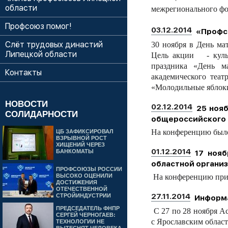
области
межрегионального фо
Профсоюз помог!
03.12.2014
«Профс
Слёт трудовых династий
30 ноября в День м
Липецкой области
Цель акции - культ
праздника «День м
Контакты
академического теат
«Молодильные яблоки
НОВОСТИ
02.12.2014
25 ноя
СОЛИДАРНОСТИ
общероссийского 
На конференцию было 
ЦБ ЗАФИКСИРОВАЛ
ВЗРЫВНОЙ РОСТ
ХИЩЕНИЙ ЧЕРЕЗ
01.12.2014
БАНКОМАТЫ
17 нояб
областной органи
ПРОФСОЮЗЫ РОССИИ
ВЫСОКО ОЦЕНИЛИ
На конференцию приб
ДОСТИЖЕНИЯ
ОТЕЧЕСТВЕННОЙ
27.11.2014
СТРОЙИНДУСТРИИ
Информа
ПРЕДСЕДАТЕЛЬ ФНПР
С 27 по 28 ноября А
СЕРГЕЙ ЧЕРНОГАЕВ:
с Ярославским облас
ТЕХНОЛОГИИ НЕ