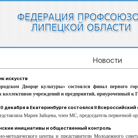
Новости
ик искусств
одском Дворце культуры» состоялся финал первого город
х коллективов учреждений и предприятий, приуроченный к Г
 20 декабря в Екатеринбурге состоялся II Всероссийски
едставляла Мария Зайцева, член МС, председатель первичной о
нские инициативы и общественный контроль
-методического центра и представители Молодежного совета