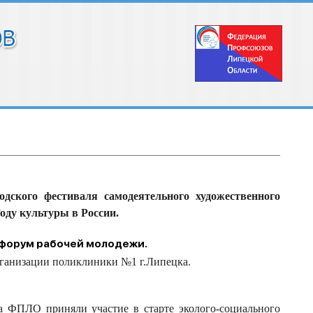
ского фестиваля самодеятельного художественного
оду культуры в России.
й форум рабочей молодежи.
рганизации поликлиники №1 г.Липецка.
 ФПЛО приняли участие в старте эколого-социального