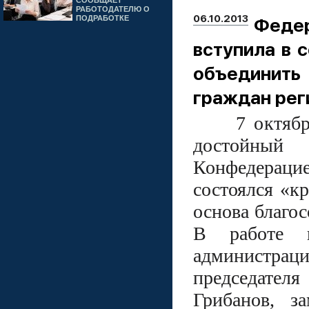
СООБЩАЕТ
РАБОТОДАТЕЛЮ О
06.10.2013
ПОДРАБОТКЕ
Федер
вступила в 
объединит
граждан рег
7 октября в
достойный 
Конфедераци
состоялся «к
основа благос
В работе п
администр
председател
Грибанов, з