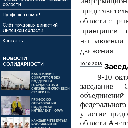
информаци
области
представител
Профсоюз помог!
области с це
Слёт трудовых династий
принципов с
Липецкой области
направлении
Контакты
движения.
НОВОСТИ
10.10.2013
СОЛИДАРНОСТИ
Засед
ВВОД ЖИЛЬЯ
9-10 октября
СОКРАТИТСЯ БЕЗ
ПОДДЕРЖКИ
заседание 
ГОСУДАРСТВА И
СНИЖЕНИЯ КЛЮЧЕВОЙ
СТАВКИ ЦБ
объединений
ПРОФСОЮЗ
федерального 
ОБРАЗОВАНИЯ
ПОДДЕРЖАЛ
ИНТЕЛЛЕКТ-ФОРУМ
участие пред
области Анат
КАЖДЫЙ ЧЕТВЕРТЫЙ
РОССИЯНИН НЕ