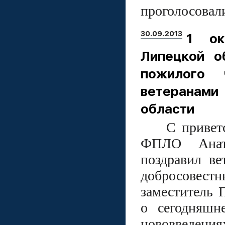
проголосовали
30.09.2013
1 ок
Липецкой о
пожилого 
ветеранами
области
С приветств
ФПЛО Анат
поздравил ве
добросовест
заместитель 
о сегодняшн
нововведения