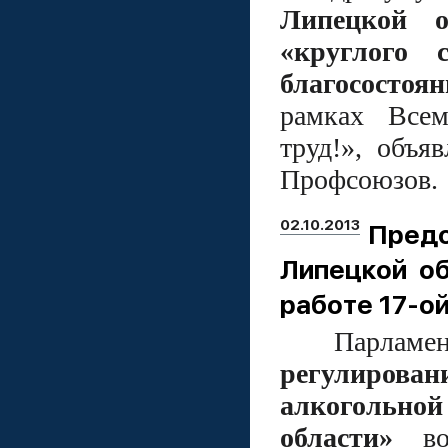
Липецкой о
«круглого с
благосостоя
рамках Всем
труд!», объя
Профсоюзов.
02.10.2013
Пред
Липецкой об
работе 17-о
Парламентар
регулирован
алкогольной
области»
в