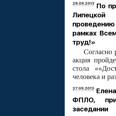
29.09.2013
По п
Липецкой 
проведению
рамках Всем
труд!»
Согласно р
акция пройде
стола ««Дос
человека и ра
27.09.2013
Елена
ФПЛО, при
заседании