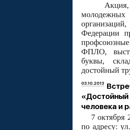
Акция, в к
молодежных
организаций
Федерации п
профсоюзные 
ФПЛО, выстр
буквы, скл
достойный тру
03.10.2013
Встр
«Достойны
человека и 
7 октября 201
по адресу: ул