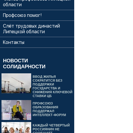
области
Профсоюз помог!
Слёт трудовых династий
Липецкой области
Контакты
НОВОСТИ
СОЛИДАРНОСТИ
ВВОД ЖИЛЬЯ
СОКРАТИТСЯ БЕЗ
ПОДДЕРЖКИ
ГОСУДАРСТВА И
СНИЖЕНИЯ КЛЮЧЕВОЙ
СТАВКИ ЦБ
ПРОФСОЮЗ
ОБРАЗОВАНИЯ
ПОДДЕРЖАЛ
ИНТЕЛЛЕКТ-ФОРУМ
КАЖДЫЙ ЧЕТВЕРТЫЙ
РОССИЯНИН НЕ