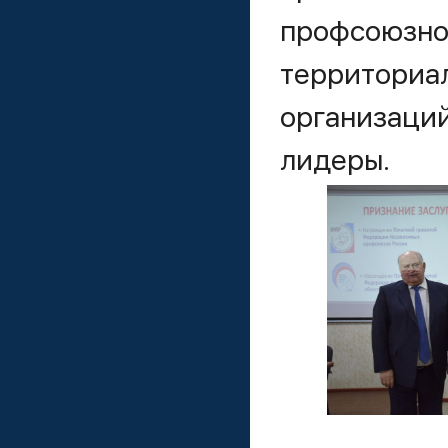
профсоюз
территори
организаци
лидеры.