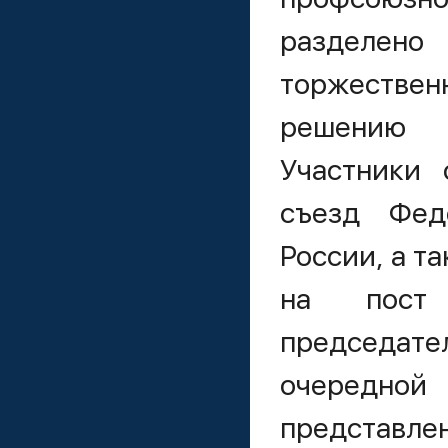
разделен
торжестве
решению 
Участники 
съезд Фед
России, а т
на пост
председате
очередной
представ