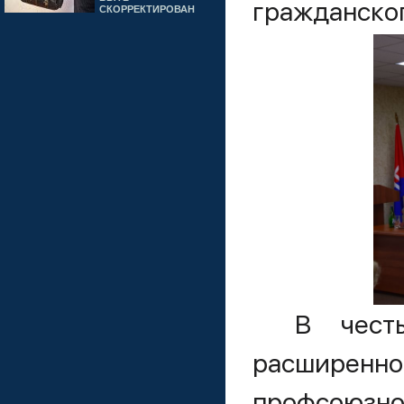
гражданског
СКОРРЕКТИРОВАН
В чест
расширенно
профсоюзно