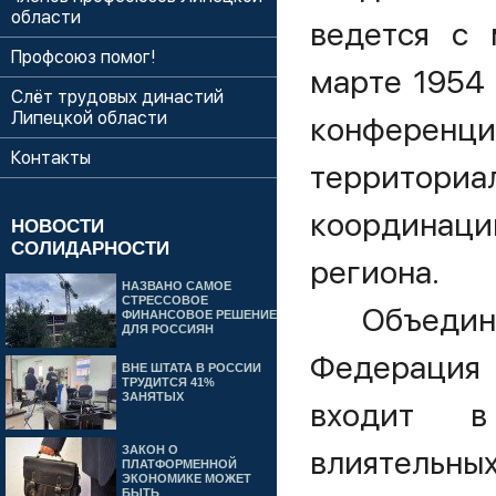
области
ведется с 
Профсоюз помог!
марте 1954
Слёт трудовых династий
Липецкой области
конферен
Контакты
территор
координац
НОВОСТИ
СОЛИДАРНОСТИ
региона.
НАЗВАНО САМОЕ
СТРЕССОВОЕ
Объедин
ФИНАНСОВОЕ РЕШЕНИЕ
ДЛЯ РОССИЯН
Федерация
ВНЕ ШТАТА В РОССИИ
ТРУДИТСЯ 41%
ЗАНЯТЫХ
входит в
ЗАКОН О
влиятельн
ПЛАТФОРМЕННОЙ
ЭКОНОМИКЕ МОЖЕТ
БЫТЬ