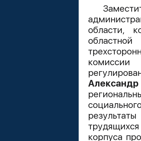
Замести
администра
области, к
областной
трехсторон
комис
регулирова
Александр
регионал
социально
результаты
трудящихс
корпуса пр