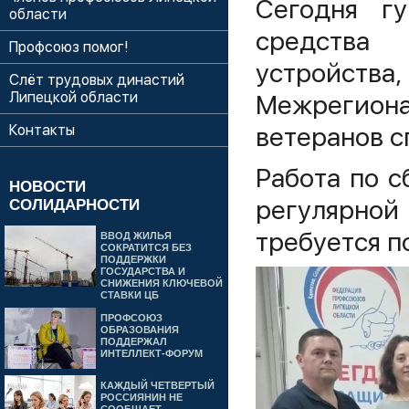
Сегодня г
области
средства 
Профсоюз помог!
устройст
Слёт трудовых династий
Липецкой области
Межрегиона
ветеранов с
Контакты
Работа по с
НОВОСТИ
регулярной
СОЛИДАРНОСТИ
требуется п
ВВОД ЖИЛЬЯ
СОКРАТИТСЯ БЕЗ
ПОДДЕРЖКИ
ГОСУДАРСТВА И
СНИЖЕНИЯ КЛЮЧЕВОЙ
СТАВКИ ЦБ
ПРОФСОЮЗ
ОБРАЗОВАНИЯ
ПОДДЕРЖАЛ
ИНТЕЛЛЕКТ-ФОРУМ
КАЖДЫЙ ЧЕТВЕРТЫЙ
РОССИЯНИН НЕ