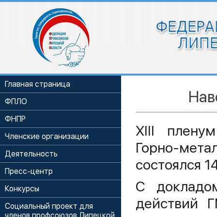
Главная страница
Нав
ФПЛО
ФНПР
XIII плену
Членские организации
Горно-мета
Деятельность
состоялся 14
Пресс-центр
С докладо
Конкурсы
действий Г
Социальный проект для
членов профсоюзов Липецкой