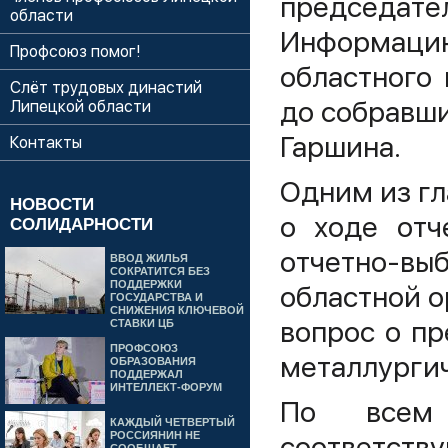
председа
области
Информацию
Профсоюз помог!
областного
Слёт трудовых династий
до собравши
Липецкой области
Гаршина.
Контакты
Одним из гл
НОВОСТИ
о ходе отч
СОЛИДАРНОСТИ
отчетно-в
ВВОД ЖИЛЬЯ
СОКРАТИТСЯ БЕЗ
ПОДДЕРЖКИ
областной о
ГОСУДАРСТВА И
СНИЖЕНИЯ КЛЮЧЕВОЙ
вопрос о пр
СТАВКИ ЦБ
ПРОФСОЮЗ
металлургич
ОБРАЗОВАНИЯ
ПОДДЕРЖАЛ
ИНТЕЛЛЕКТ-ФОРУМ
По всем 
КАЖДЫЙ ЧЕТВЕРТЫЙ
РОССИЯНИН НЕ
соответств