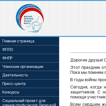
Главная страница
ФПЛО
ФНПР
Дорогие друзья!
Членские организации
Этот праздник от
Пока мы помним с
Деятельность
В годы войны про
Пресс-центр
Сегодня, когда 
защитников. С н
Конкурсы
помощи участника
Социальный проект для
Всем сердцем же
членов профсоюзов Липецкой