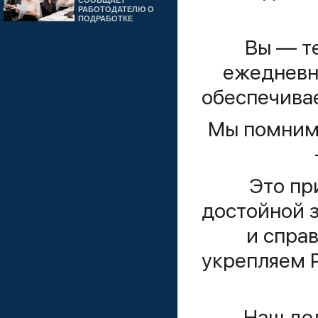
СООБЩАЕТ
РАБОТОДАТЕЛЮ О
ПОДРАБОТКЕ
Вы — те
ежедневн
обеспечивае
Мы помним:
Это пр
достойной з
и спра
укрепляем Р
Наш до