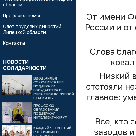
области
От имени Ф
Профсоюз помог!
России и от
Слёт трудовых династий
Липецкой области
Контакты
Слова благ
ковал
НОВОСТИ
СОЛИДАРНОСТИ
Низкий в
ВВОД ЖИЛЬЯ
СОКРАТИТСЯ БЕЗ
отстояли н
ПОДДЕРЖКИ
ГОСУДАРСТВА И
главное: у
СНИЖЕНИЯ КЛЮЧЕВОЙ
СТАВКИ ЦБ
ПРОФСОЮЗ
ОБРАЗОВАНИЯ
ПОДДЕРЖАЛ
ИНТЕЛЛЕКТ-ФОРУМ
Все, кто 
КАЖДЫЙ ЧЕТВЕРТЫЙ
заводов и
РОССИЯНИН НЕ