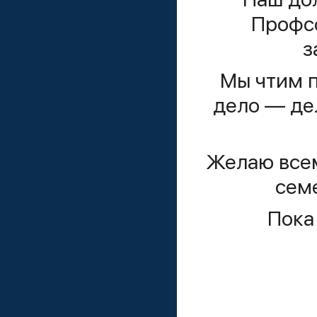
Профсо
з
Мы чтим п
дело — де
Желаю всем
семе
Пока