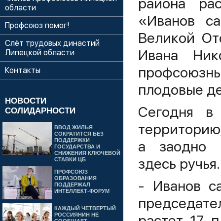
района ра
области
«Иванов са
Профсоюз помог!
Великой От
Слёт трудовых династий
Ивана Ник
Липецкой области
профсоюзн
Контакты
плодовые де
НОВОСТИ
Сегодня в 
СОЛИДАРНОСТИ
территорию,
ВВОД ЖИЛЬЯ
СОКРАТИТСЯ БЕЗ
ПОДДЕРЖКИ
а заодно 
ГОСУДАРСТВА И
СНИЖЕНИЯ КЛЮЧЕВОЙ
здесь ручья.
СТАВКИ ЦБ
ПРОФСОЮЗ
ОБРАЗОВАНИЯ
- Иванов с
ПОДДЕРЖАЛ
ИНТЕЛЛЕКТ-ФОРУМ
председате
КАЖДЫЙ ЧЕТВЕРТЫЙ
РОССИЯНИН НЕ
растет 17 