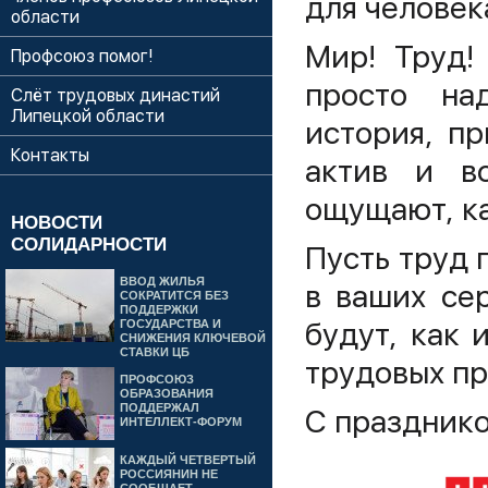
для человек
области
Мир! Труд!
Профсоюз помог!
просто на
Слёт трудовых династий
Липецкой области
история, п
Контакты
актив и в
ощущают, ка
НОВОСТИ
СОЛИДАРНОСТИ
Пусть труд 
ВВОД ЖИЛЬЯ
в ваших се
СОКРАТИТСЯ БЕЗ
ПОДДЕРЖКИ
будут, как 
ГОСУДАРСТВА И
СНИЖЕНИЯ КЛЮЧЕВОЙ
СТАВКИ ЦБ
трудовых пр
ПРОФСОЮЗ
ОБРАЗОВАНИЯ
ПОДДЕРЖАЛ
С празднико
ИНТЕЛЛЕКТ-ФОРУМ
КАЖДЫЙ ЧЕТВЕРТЫЙ
РОССИЯНИН НЕ