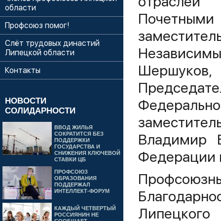
отраслей
области
Почетным
Профсоюз помог!
заместит
Слёт трудовых династий
Независим
Липецкой области
Шершуков
Контакты
Председ
НОВОСТИ
Федеральн
СОЛИДАРНОСТИ
заместите
ВВОД ЖИЛЬЯ
СОКРАТИТСЯ БЕЗ
Владимир Б
ПОДДЕРЖКИ
ГОСУДАРСТВА И
Федерации 
СНИЖЕНИЯ КЛЮЧЕВОЙ
СТАВКИ ЦБ
ПРОФСОЮЗ
Профсоюз
ОБРАЗОВАНИЯ
ПОДДЕРЖАЛ
Благодарн
ИНТЕЛЛЕКТ-ФОРУМ
Липецкого
КАЖДЫЙ ЧЕТВЕРТЫЙ
РОССИЯНИН НЕ