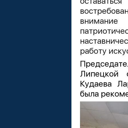
оставатьс
востребо
внимание 
патриотиче
наставниче
работу иску
Председа
Липецкой 
Кудаева Ла
была реком