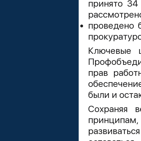
принято 34
рассмотрено
проведено б
прокуратуро
Ключевые ц
Профобъеди
прав работ
обеспечени
были и ост
Сохраняя в
принципам
развивать