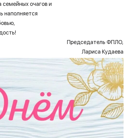
а семейных очагов и
ь наполняется
бовью,
дость!
Председатель ФПЛО,
Лариса Кудаева