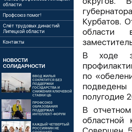
округов. В
области
губернат
Профсоюз помог!
Курбатов. 
Слёт трудовых династий
области 
Липецкой области
заместител
Контакты
В ходе за
НОВОСТИ
профилакти
СОЛИДАРНОСТИ
по «обелен
ВВОД ЖИЛЬЯ
СОКРАТИТСЯ БЕЗ
подведены
ПОДДЕРЖКИ
ГОСУДАРСТВА И
СНИЖЕНИЯ КЛЮЧЕВОЙ
полугодие 2
СТАВКИ ЦБ
ПРОФСОЮЗ
ОБРАЗОВАНИЯ
В отчетном
ПОДДЕРЖАЛ
ИНТЕЛЛЕКТ-ФОРУМ
областной 
КАЖДЫЙ ЧЕТВЕРТЫЙ
Совершен 5
РОССИЯНИН НЕ