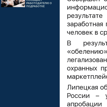
СООБЩАЕТ
РАБОТОДАТЕЛЮ О
информацио
ПОДРАБОТКЕ
результа
заработная 
человек в с
В резуль
«обелению
легализова
охранных п
маркетплей
Липецкая об
России – у
апробации