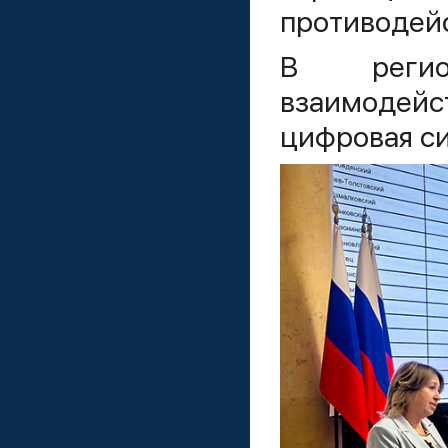
противодейс
В регио
взаимодей
цифровая си