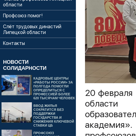
области
Профсоюз помог!
Слёт трудовых династий
Липецкой области
Контакты
НОВОСТИ
СОЛИДАРНОСТИ
КАДРОВЫЕ ЦЕНТРЫ
«РАБОТЫ РОССИИ» ЗА
ПОЛГОДА ПОМОГЛИ
20 февраля
ОПРЕДЕЛИТЬСЯ С
ПРОФЕССИЕЙ БОЛЕЕ
620 ТЫСЯЧАМ ЧЕЛОВЕК
области 
ВВОД ЖИЛЬЯ
СОКРАТИТСЯ БЕЗ
образоват
ПОДДЕРЖКИ
ГОСУДАРСТВА И
академия»
СНИЖЕНИЯ КЛЮЧЕВОЙ
СТАВКИ ЦБ
профсоюзо
ПРОФСОЮЗ