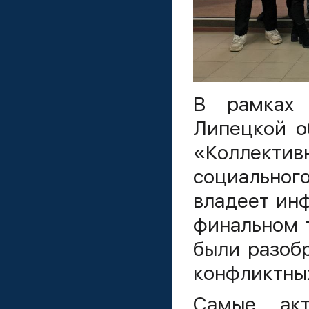
В рамках 
Липецкой о
«Коллект
социальног
владеет инф
финальном 
были разоб
конфликтных
Самые акт